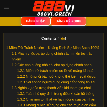
Bỏ
qua
nội
ĐĂNG NHẬP
dung
ĐĂNG KÝ +888K
Contents
[
hide
]
1
Miễn Trừ Trách Nhiệm – Khẳng Định Sự Minh Bạch 100%
1.1
Phạm vi được áp dụng chính sách miễn trừ trách
nhiệm
1.2
Các tình huống nhà cái cho áp dụng chính sách
1.2.1
Miễn trừ trách nhiệm do lỗi về mảng kĩ thuật
1.2.2
Những lỗi bất ngờ không thể kiểm soát được
1.2.3
Sai sót do người dùng cung cấp thông tin sai
1.3
Nghĩa vụ của từng thành viên khi tham gia chơi
1.3.1
Tuân thủ quy định trong điều khoản hệ thống
1.3.2
Chịu mọi tổn thất về hành động của bản thân
1.3.3
Không được sử dụng cho các mục đích cấm