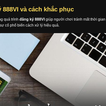
ý 888VI và cách khắc phục
ng quá trình
đăng ký 888VI
giúp người chơi tránh mất thời gian
sự cố phổ biến cách xử lý hiệu quả.