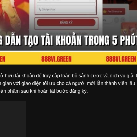
hữu tài khoản để truy cập toàn bộ sảnh cược và dịch vụ giải tr
ơn giản với giao diện tối ưu cho cả người mới lẫn thành viên lâu
 sản phẩm sau khi hoàn tất bước đăng ký.