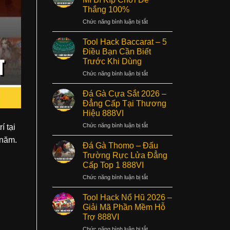
Nhớ
Công
Thắng 100%
Hiệu
Thức
ở
Chức năng bình luận bị tắt
Quả
Phổ
Bắn
Với
Biến
Cá
4
Tool Hack Baccarat – 5
Thần
Chiến
Điều Bạn Cần Biết
Tài
Thuật
Trước Khi Dùng
–
Đỉnh
ở
Chức năng bình luận bị tắt
Bật
Cao
Tool
Mí
Hack
Bí
Đá Gà Cựa Sắt 2026 –
Baccarat
Kíp
Đẳng Cấp Tại Thương
–
Chơi
Hiệu 888VI
5
Dễ
ở
Chức năng bình luận bị tắt
Điều
í tại
Thắng
Đá
Bạn
100%
 năm.
Gà
Cần
Đá Gà Thomo – Đấu
Cựa
Biết
Trường Rực Lửa Đẳng
Sắt
Trước
Cấp Top 1 888VI
2026
Khi
ở
Chức năng bình luận bị tắt
–
Dùng
Đá
Đẳng
Gà
Cấp
Tool Hack Nổ Hũ 2026 –
Thomo
Tại
Giải Mã Phần Mềm Hỗ
–
Thương
Trợ 888VI
Đấu
Hiệu
ở
Chức năng bình luận bị tắt
Trường
888VI