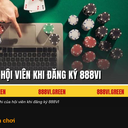
khi của hội viên khi đăng ký 888VI
h chơi